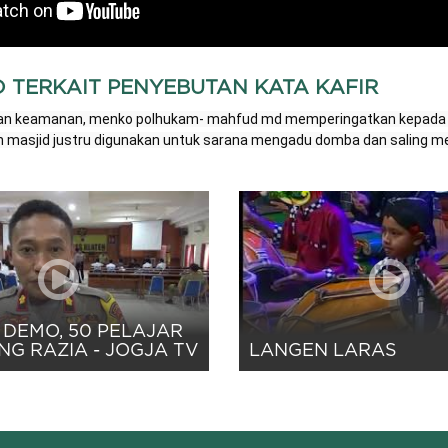
MD TERKAIT PENYEBUTAN KATA KAFIR
 dan keamanan, menko polhukam- mahfud md memperingatkan kepada ma
in masjid justru digunakan untuk sarana mengadu domba dan saling me
DEMO, 50 PELAJAR
NG RAZIA - JOGJA TV
LANGEN LARAS