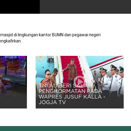
sjid di lingkungan kantor BUMN dan pegawai negeri 
ngkafirkan.
TNI AU BERI SALAM
PENGHORMATAN PADA
WAPRES JUSUF KALLA -
JOGJA TV