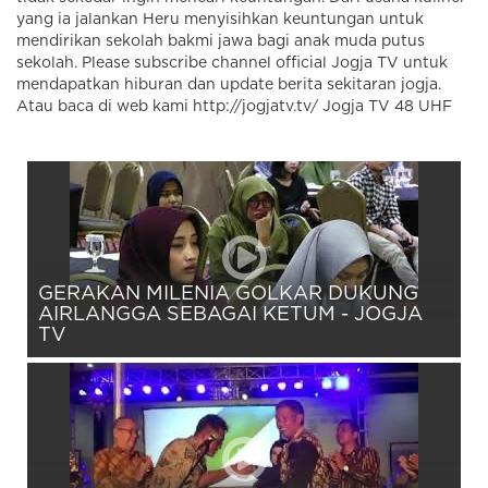
yang ia jalankan Heru menyisihkan keuntungan untuk
mendirikan sekolah bakmi jawa bagi anak muda putus
sekolah. Please subscribe channel official Jogja TV untuk
mendapatkan hiburan dan update berita sekitaran jogja.
Atau baca di web kami http://jogjatv.tv/ Jogja TV 48 UHF
GERAKAN MILENIA GOLKAR DUKUNG
AIRLANGGA SEBAGAI KETUM - JOGJA
TV