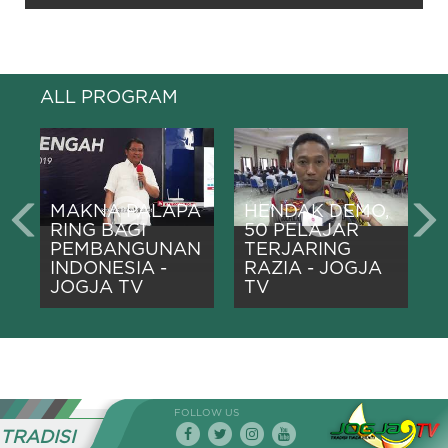
ALL PROGRAM
MAKNA PALAPA
HENDAK DEMO,
R
RING BAGI
50 PELAJAR
PEMBANGUNAN
TERJARING
INDONESIA -
RAZIA - JOGJA
JOGJA TV
TV
FOLLOW US
TRADISI TIADA HENTI