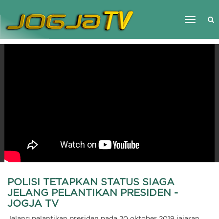
Toggle
navigati
LIVE TV
PROGRAM
NEWS
CULTURE
ABOUT
KONTAK
POLISI TETAPKAN STATUS SIAGA
JELANG PELANTIKAN PRESIDEN -
JOGJA TV
Jelang pelantikan presiden pada 20 oktober 2019 jajaran